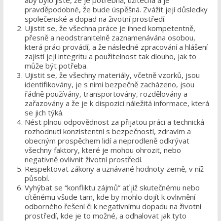
aby bylo jisté, že je potřebná, užitečná a je
pravděpodobné, že bude úspěšná. Zvážit její důsledky
společenské a dopad na životní prostředí.
Ujistit se, že všechna práce je ihned kompetentně,
přesně a neodstranitelně zaznamenávána osobou,
která práci provádí, a že následné zpracování a hlášení
zajistí její integritu a použitelnost tak dlouho, jak to
může být potřeba.
Ujistit se, že všechny materiály, včetně vzorků, jsou
identifikovány, je s nimi bezpečně zacházeno, jsou
řádně používány, transportovány, rozdělovány a
zařazovány a že je k dispozici náležitá informace, která
se jich týká.
Nést plnou odpovědnost za přijatou práci a technická
rozhodnutí konzistentní s bezpečností, zdravím a
obecným prospěchem lidí a neprodleně odkrývat
všechny faktory, které je mohou ohrozit, nebo
negativně ovlivnit životní prostředí.
Respektovat zákony a uznávané hodnoty země, v níž
působí.
Vyhýbat se “konfliktu zájmů” ať již skutečnému nebo
cítěnému všude tam, kde by mohlo dojít k ovlivnění
odborného řešení či k negativnímu dopadu na životní
prostředí, kde je to možné, a odhalovat jak tyto