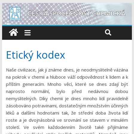
Etický kodex
Naše civilizace, jak ji známe dnes, je neodmyslitelně vázána
na pokrok v chemii a hluboce váží odpovědnost k lidem a k
příštím generacím. Mnoho věcí, které se dnes zdají být
naprosto normální, bylo před nedávnou dobou
nemyslitelných. Díky chemii je dnes mnoho lidí pravidelně
zásobováno potravinami, dostatečným množstvím účinných
léků a dalšími hodnotami tak, že střední doba života lidí
roste a je dvojnásobná ve srovnání se stavem v minulém
století. Ve svém každodenním životě také přijímáme