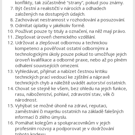
konflikty, tak zúčastněné “strany”, pokud jsou známy.
Být čestní a realističtí v nárocích a odhadech
založených na dostupných údajích.
Zachovávat nestrannost v rozhodování a posuzování.
Odmítat úplatky v jakékoliv formě.
Používat pouze ty tituly a označení, na něž mají právo.
Zlepšovat úroveň chemického vzdělání.
Udržovat a zlepšovat odbornou a technickou
kompetenci a pověřovat ostatní odbornými a
technologickými úkoly pouze pokud to umožňuje jejich
úroveň kvalifikace a odborné praxe, nebo až po plném
odhalení souvisejících omezení.
Vyhledávat, přijímat a nabízet čestnou kritiku
technických prací vedoucí ke zjištění a nápravě
technických chyb a náležitě uvádět autorství ostatních.
Chovat se stejně ke všem, bez ohledu na jejich funkce,
rasu, náboženství, pohlaví, zdravotní stav, věk či
národnost.
Vyhýbat se možné úhoně na zdraví, reputaci,
zaměstnání či majetku ostatních na základě falešných
informací či zlého úmyslu.
Pomáhat kolegům a spolupracovníkům v jejich
profesním rozvoji a podporovat je v dodržování
tohoto kodexu.