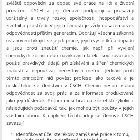
zvláště odpovědni za dopad své práce na lidi a životní
prostředí. ČSCH a její členové podporují a prosazují
udržitelný a trvalý rozvoj společnosti, hospodářství a
životního prostředí. V jejich činnosti je vždy obsažen prvek
odpovědnosti příštím generacím. Dodržují všechna zákonná
ustanovení týkající se jejich práce, jejich výsledků a dopadu
a jsou proti zneužití chemie, jak např. při vyvíjení
chemických zbraní nebo návykových látek. Jsou zavázáni k
použití pravdivých údajů při získávání a šíření chemických
znalostí a nepoužívají nečestných metod. Jednání proti
těmto principům ničí pověst profese jako takové a je
neslučitelné se členstvím v ČSCH. Chemici nesou osobní
odpovědnost za svoji práci a za informace produkované
jako její důsledek. Přitom musí brát na zřetel kterýkoliv z
následujících požadavků tak, jak mohou být použity v jejich
vlastním oboru. K naplnění těchto idejí se členové ČSCH
zavazují:
Identifikovat účel kterékoliv zamýšlené práce k tomu,