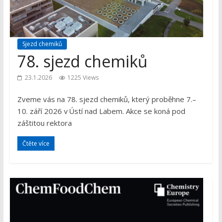
Sjezd chemiků
78. sjezd chemiků
23.1.2026
1225 Views
Zveme vás na 78. sjezd chemiků, který proběhne 7.–
10. září 2026 v Ústí nad Labem. Akce se koná pod
záštitou rektora
Čtěte více