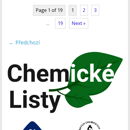
Page 1 of 19
1
2
3
…
19
Next »
← Předchozí