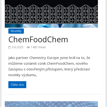
Novinky
ChemFoodChem
6.6.2025
1485 Views
Jako partner Chemistry Europe jsme hrdí na to, že
můžeme oznámit vznik ChemFoodChem, nového
časopisu s otevřeným přístupem, který představí
novinky výzkumu,
Čtěte více