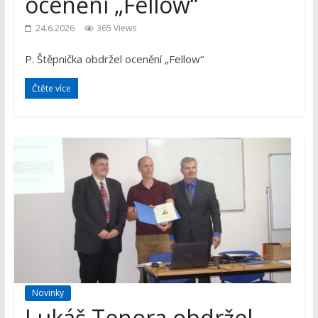
ocenění „Fellow“
24.6.2026
365 Views
P. Štěpnička obdržel ocenění „Fellow“
Čtěte více
Novinky
Lukáš Tenora obdržel