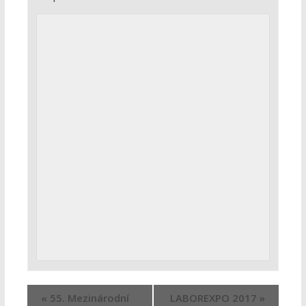
«
55. Mezinárodní
LABOREXPO 2017
»