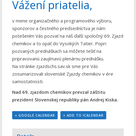
Vážení priatelia,
v mene organizačného a programového výboru,
sponzorov a čestného predsedníctva je nám
potešením Vás pozvať na náš ďalší spoločný 69. Zjazd
chemikov a to opäť do Vysokých Tatier. Popri
pozvaných prednáškach sa môžete tešiť na
pripravovanú zaujímavú plenárnu prednášku.
Na stránke
zjazdschs.sav.sk
sme pre Vás
zosumarizovali slovenské Zjazdy chemikov v ére
samostatnosti.
Nad 69. zjazdom chemikov prevzal záštitu
prezident Slovenskej republiky pán Andrej Kiska.
+ GOOGLE CALENDAR
+ ADD TO ICALENDAR