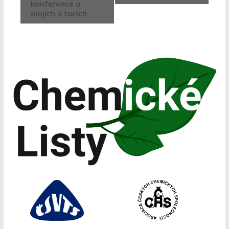
konference o
olejích a tucích